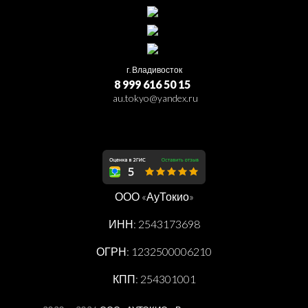
г. Владивосток
8 999 616 50 15
au.tokyo@yandex.ru
ООО «АуТокио»
ИНН: 2543173698
ОГРН: 1232500006210
КПП: 254301001