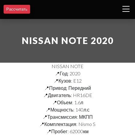
Рассчитать
NISSAN NOTE 2020
NISSAN NOTE
📍Год: 2020
📍Кузов: E12
📍Привод: Передний
📍Двигатель: HR16DE
📍Объем: 1.6л
📍Мощность: 140л.с
📍Трансмиссия: МКПП
📍Комплектация: Nismo S
📍Пробег: 62000км