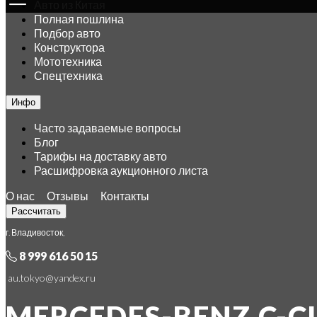
Авто из Китая
Полная пошлина
Подбор авто
Конструктора
Мототехника
Спецтехника
Инфо
Часто задаваемые вопросы
Блог
Тарифы на доставку авто
Расшифровка аукционного листа
О нас
Отзывы
Контакты
Рассчитать
г. Владивосток,
8 999 616 50 15
au.tokyo@yandex.ru
MERCEDES-BENZ C-C