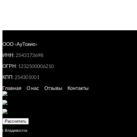
ООО «АуТокио»
ИНН: 2543173698
ОГРН: 1232500006210
КПП: 254301001
Главная
О нас
Отзывы
Контакты
Рассчитать
г. Владивосток