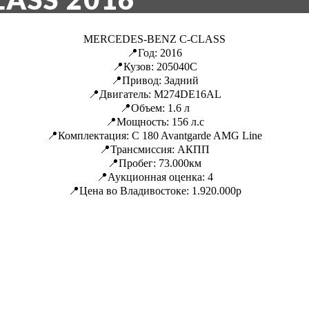
MERCEDES-BENZ C-CLASS
📍Год: 2016
📍Кузов: 205040C
📍Привод: Задний
📍Двигатель: M274DE16AL
📍Объем: 1.6 л
📍Мощность: 156 л.с
📍Комплектация: C 180 Avantgarde AMG Line
📍Трансмиссия: АКПП
📍Пробег: 73.000км
📍Аукционная оценка: 4
📍Цена во Владивостоке: 1.920.000р