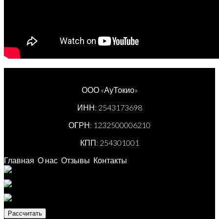
ООО «АуТокио»
ИНН: 2543173698
ОГРН: 1232500006210
КПП: 254301001
Главная
О нас
Отзывы
Контакты
Рассчитать