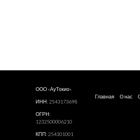
ООО «АуТокио»
Главная
О нас
ИНН: 2543173698
ОГРН:
1232500006210
КПП: 254301001