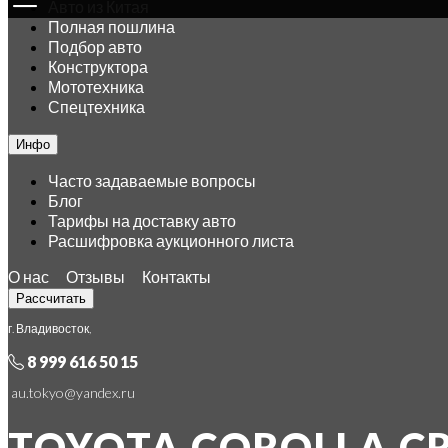
Авто из Китая
Полная пошлина
Подбор авто
Конструктора
Мототехника
Спецтехника
Инфо
Часто задаваемые вопросы
Блог
Тарифы на доставку авто
Расшифровка аукционного листа
О нас
Отзывы
Контакты
Рассчитать
г. Владивосток,
8 999 616 50 15
au.tokyo@yandex.ru
TOYOTA COROLLA CR