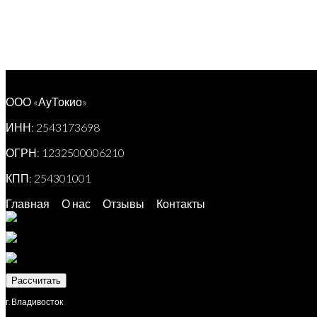
ООО «АуТокио»
ИНН: 2543173698
ОГРН: 1232500006210
КПП: 254301001
Главная
О нас
Отзывы
Контакты
Рассчитать
г. Владивосток