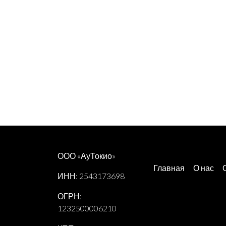
ООО «АуТокио»
Главная
О нас
ИНН: 2543173698
ОГРН:
1232500006210