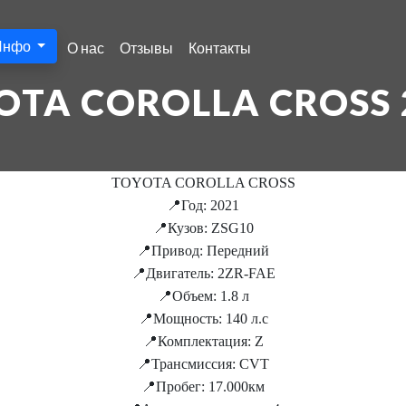
Инфо
О нас
Отзывы
Контакты
OTA COROLLA CROSS 
TOYOTA COROLLA CROSS
📍Год: 2021
📍Кузов: ZSG10
📍Привод: Передний
📍Двигатель: 2ZR-FAE
📍Объем: 1.8 л
📍Мощность: 140 л.с
📍Комплектация: Z
📍Трансмиссия: CVT
📍Пробег: 17.000км