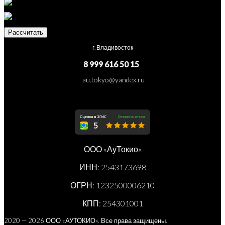
Рассчитать
г. Владивосток
8 999 616 50 15
au.tokyo@yandex.ru
ООО «АуТокио»
ИНН: 2543173698
ОГРН: 1232500006210
КПП: 254301001
2020 — 2026 ООО «АУТОКИО». Все права защищены.