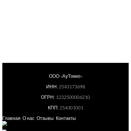
ООО «АуТокио»
ИНН: 2543173698
ОГРН: 1232500006210
КПП: 254301001
Главная
О нас
Отзывы
Контакты